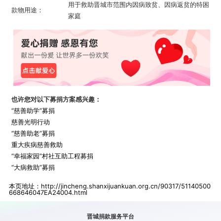
用于救助晋城市范围内因病致贫、因病返贫的特困
款物用途：
家庭
也许您对以下募捐方案感兴趣：
“慈善助学”募捐
慈善光明行动
“慈善助老”募捐
重大疾病慈善救助
“幸福家园”村社互助工程募捐
“大病救助”募捐
本页地址：
http://jincheng.shanxijuankuan.org.cn/90317/51140500
668646047EA24004.html
晋城捐款
服务平台